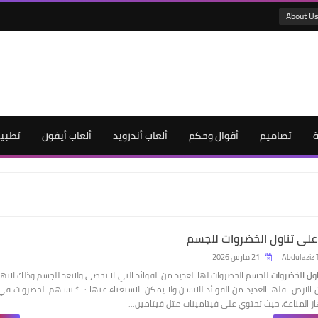
About U
ة
تصاميم
أقوال وحكم
ألعاب أندرويد
ألعاب أيفون
تطبيق
لى تناول الخضروات للجسم
Abdulaziz 
21 مارس 2026
اول الخضروات للجسم
الخضروات لها العديد من الفوائد التي لا تحصى ولاتعد للجسم وذلك لانها
الارض فلها العديد من الفوائد للانسان ولا يمكن الاستغناء عنها : * تساهم الخضروات في
از المناعة، حيث تحتوي على فيتامينات مثل فيتامين…