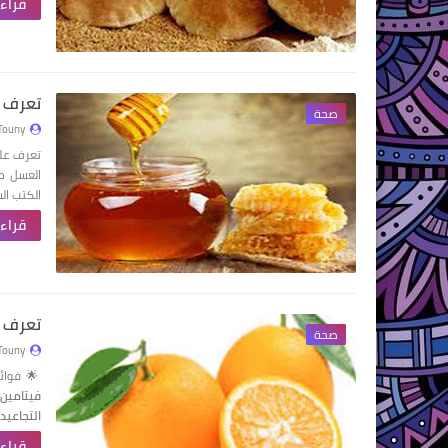
قراءة
تعرف ع
صحة
Touny
تعرف على
العسل من
الكتب ال
قراءة
تعرف ع
صحة
Touny
🌟 فوائد
فيتامين C الذي يساعد ع
التجاعيد
قراءة