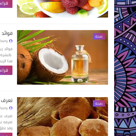
قراءة
فوائد 
صحة
Touny
فوائد زي
بالبشرة،
هذا الزي
قراءة
تعرف ع
صحة
Touny
تعرف على
تعرفه عن
وقد تطوّ