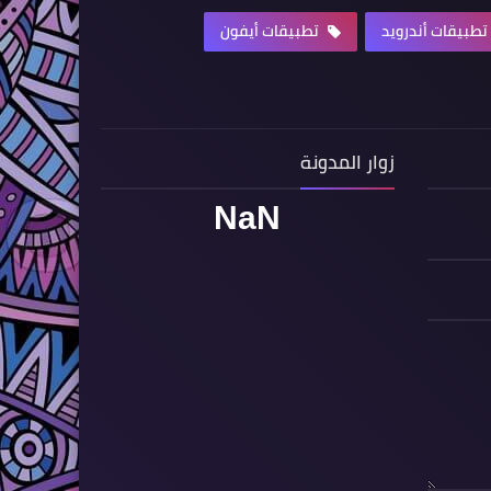
تطبيقات أندرويد
تطبيقات أيفون
زوار المدونة
NaN