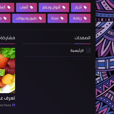
أخبار
أقوال وحكم
ألعاب
ألعا
رياضة
صحة
طيور وحيونات
مق
الصفحات
مشاركة 
الرئيسية
تعرف عل
ziz Touny