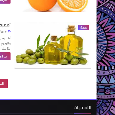
أهمية 
صحة
Touny
أهمية زي
والرجوع
نظامك
ا
قراءة
الم
التسميات