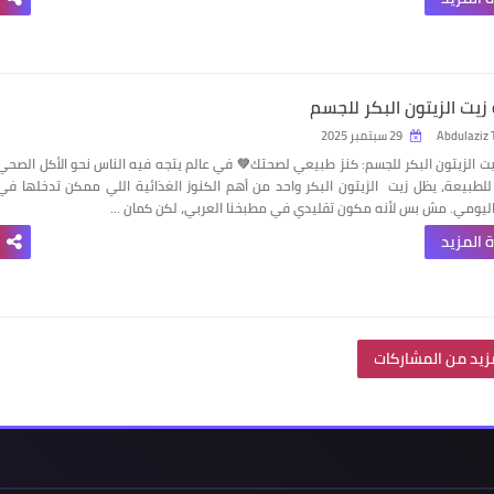
زيت الزيتون البكر للجسم
Abdulaziz 
29 سبتمبر 2025
ت الزيتون البكر للجسم: كنز طبيعي لصحتك💚
في عالم يتجه فيه الناس نحو الأكل الصحي
 للطبيعة، يظل زيت
الزيتون البكر واحد من أهم الكنوز الغذائية اللي ممكن تدخلها في
ليومي. مش بس لأنه مكون تقليدي في مطبخنا العربي، لكن كمان …
 المزيد
زيد من المشاركات