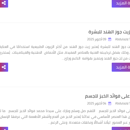
 المزيد
زيت جوز الهند للبشرة
Abdulaziz 
09 أكتوبر 2025
ت جوز الهند للبشرة يُعتبر زيت جوز الهند من أكثر الزيوت الطبيعية استخدامًا في العناية
 وذلك بفضل تركيبته الغنية بالعناصر المفيدة، مثل الأحماض الدهنية والفيتامينات. يُستخرج
ت من لبّ جوز الهند ويتميز بقوامه الناعم ورائ…
 المزيد
لى فوائد الخبز للجسم
Abdulaziz 
04 أكتوبر 2025
 فوائد الخبز للجسم اللهم صل وسلم وبارك على سيدنا محمد فوائد الخبز للجسم: ما لا
 هذا العنصر الأساسي في غذائنا يُعتبر الخبز من أقدم وأشهر الأطعمة التي عرفها الإنسان،
ر عبر العصور ليأخذ أشكالًا ونكهات متعددة. وعلى الرغم…