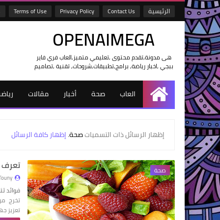
الرئيسية
Contact Us
Privacy Policy
Terms of Use
s
OPENAIMEGA
هى مدونة,تقدم محتوى ,تعليمي متميز,العاب فري فاير
ببجي ,اخبار رياضة, برامج,تطبيقات,شروحات, تقنية ,تصاميم
العاب
صحة
أخبار
مقالات
رياض
الرئيسية
‏إظهار الرسائل ذات التسميات
صحة
.
إظهار كافة الرسائل
تعرف ع
صحة
Touny
فوائد تن
تخرج من 
تعزيز جه