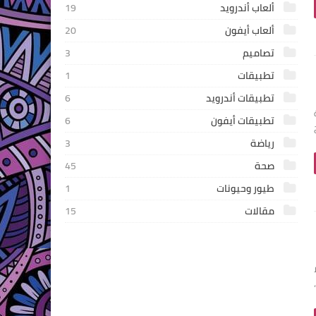
ألعاب أندرويد
19
ألعاب أيفون
20
تصاميم
3
تطبيقات
1
تطبيقات أندرويد
6
تطبيقات أيفون
6
رياضة
3
صحة
45
طيور وحيونات
1
مقالات
15