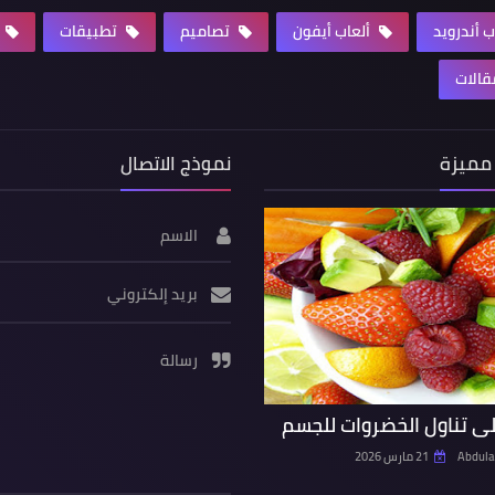
ب أندرويد
ألعاب أيفون
تصاميم
تطبيقات
الات
مميزة
نموذج الاتصال
الاسم
بريد إلكتروني
رسالة
ى تناول الخضروات للجسم
Abdula
21 مارس 2026