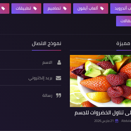
ب أندرويد
ألعاب أيفون
تصاميم
تطبيقات
الات
مميزة
نموذج الاتصال
الاسم
بريد إلكتروني
رسالة
ى تناول الخضروات للجسم
Abdula
21 مارس 2026