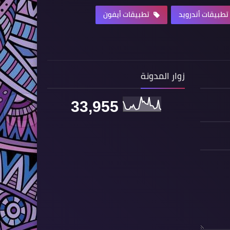
تطبيقات أندرويد
تطبيقات أيفون
زوار المدونة
33,955