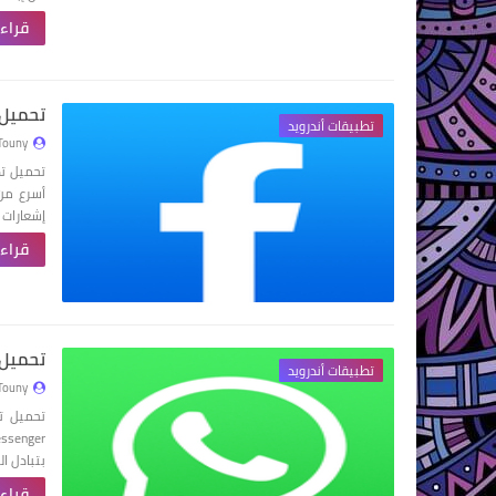
قراءة
تحميل تطبيق acebook
تطبيقات أندرويد
Touny
أسرع من 
إشعارات
قراءة
تحميل ت
تطبيقات أندرويد
Touny
بتبادل ال
قراءة