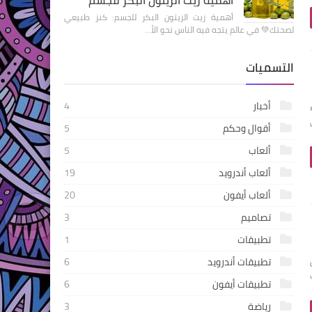
أهمية زيت الزيتون البكر للجسم: كنز طبيعي
لصحتك💚 في عالم يتجه فيه الناس نحو الأ…
التسميات
أخبار
4
ء
أقوال وحكم
5
ألعاب
5
ألعاب أندرويد
19
ألعاب أيفون
20
تصاميم
3
تطبيقات
1
تطبيقات أندرويد
6
ل
تطبيقات أيفون
6
رياضة
3