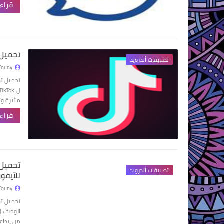
قراءة
تحميل تطبيق TikTok 
تطبيقات أندرويد
Touny
مثيرة وت
قراءة
تطبيقات أندرويد
للآيفون 
Touny
من إبداع