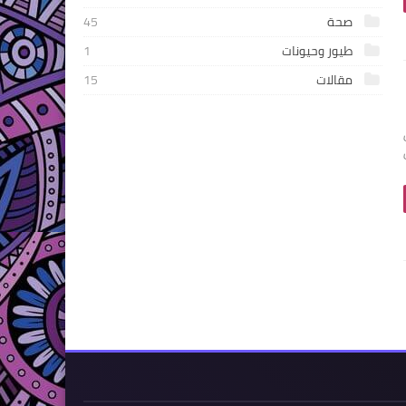
صحة
45
طيور وحيونات
1
مقالات
15
Instag (من