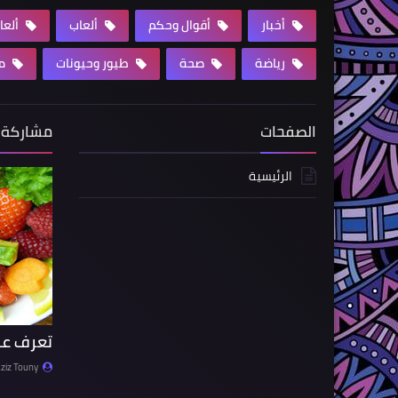
أخبار
أقوال وحكم
ألعاب
ألعا
رياضة
صحة
طيور وحيونات
مق
الصفحات
مشاركة 
الرئيسية
تعرف عل
ziz Touny