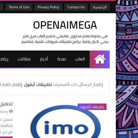
الرئيسية
Contact Us
Privacy Policy
Terms of Use
s
OPENAIMEGA
هى مدونة,تقدم محتوى ,تعليمي متميز,العاب فري فاير
ببجي ,اخبار رياضة, برامج,تطبيقات,شروحات, تقنية ,تصاميم
العاب
صحة
أخبار
مقالات
رياض
الرئيسية
‏إظهار الرسائل ذات التسميات
تطبيقات أيفون
.
إظهار كافة ا
تحميل تطبيق imo ل
تطبيقات أندرويد
Touny
من ذي قب