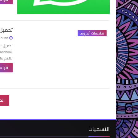
تحميل تطبيق nstagram
تطبيقات أندرويد
Touny
تهتم به
قراءة
الم
التسميات