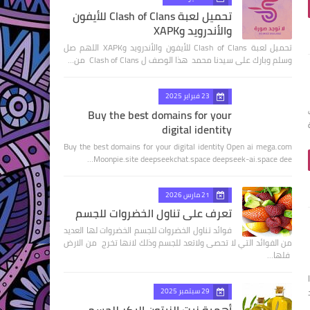
تحميل لعبة Clash of Clans للأيفون
والأندرويد وXAPK
تحميل لعبة Clash of Clans للأيفون والأندرويد وXAPK اللهم صل
وسلم وبارك على سيدنا محمد هذا الوصف ل Clash of Clans من…
23 فبراير 2025
Buy the best domains for your
ة
digital identity
Buy the best domains for your digital identity Open ai mega.com
Moonpie.site deepseekchat.space deepseek-ai.space dee…
21 مارس 2026
تعرف على تناول الخضروات للجسم
فوائد تناول الخضروات للجسم الخضروات لها العديد
من الفوائد التي لا تحصى ولاتعد للجسم وذلك لانها تخرج من الارض
فلها…
يد وAPK هذا
تفد
29 سبتمبر 2025
أهمية زيت الزيتون البكر للجسم