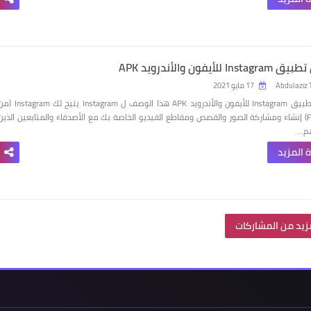
I‏ للأيفون والأندرويد APK
Abdulaziz 
17 مايو 2021
تحميل تطبيق Instagram‏ للأيفون والأندرويد APK هذا الوصف ل Instagram يتيح لك ram
Facebook) إنشاء ومشاركة الصور والقصص ومقاطع الفيديو الخاصة بك مع الأصدقاء والمتابعين الذين
م.…
 المزيد
زيد من المشاركات