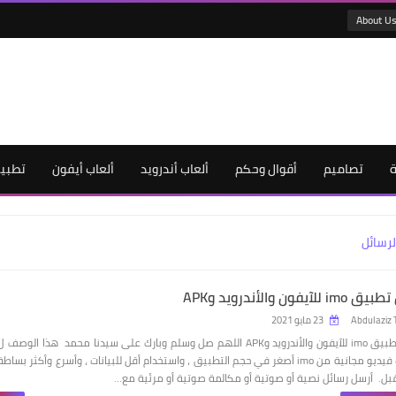
About U
ة
تصاميم
أقوال وحكم
ألعاب أندرويد
ألعاب أيفون
تطبيق
لرسائل
لآيفون والأندرويد وAPK
Abdulaziz 
23 مايو 2021
تحميل تطبيق imo للآيفون والأندرويد وAPK اللهم صل وسلم وبارك على سيدنا محمد هذا الوصف ل
مكالمات فيديو مجانية من imo أصغر في حجم التطبيق ، واستخدام أقل للبيانات ، وأسرع وأكثر بساطة
ل. أرسل رسائل نصية أو صوتية أو مكالمة صوتية أو مرئية مع…