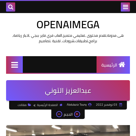
OPENAIMEGA
هى مدونة,تقدم محتوى ,تعليمي متميز,العاب فري فاير ببجي ,اخبار رياضة,
برامج,تطبيقات,شروحات, تقنية ,تصاميم
الرئيسية
عبدالعزيز التوني
03 نوفمبر 2022
Abdulaziz Touny
الصفحة الرئيسية
مقالات
الحجم