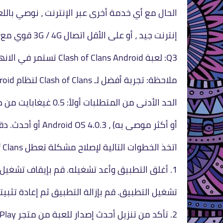
الحال مع أي خدمة أخرى عبر الإنترنت ، نوصي باللعب عبر wifi مع م
إنترنت جيد ، أو على الأقل اتصال 3G / 4G قوي مع شركة اتصالات موثوقة.
Q3: لعبة Clash of Clans Android تستمر في الانهيار ، ماذا تفعل بعد ذلك؟
ملاحظة: تجربة أفضل لـ Clash of Clans لنظام Android ، تحتاج إلى التحقق من
الحد الأدنى من المتطلبات أولاً: 0.5 غيغابايت من ذاكرة الوصول العشوائي (1 غيغابايت
أو أكثر موصى به) ، Android OS 4.0.3 أو أحدث. دقة الشاشة 800x480 أو أعلى.
اتخذ الخطوات التالية لإصلاح مشكلة تعطل Clash of Clans.
1. أغلق التطبيق وأعد تشغيله. قم بإيقاف تشغيل جهازك وإعادة تشغيله ، ثم حاول إعادة
تشغيل التطبيق. قم بإزالة التطبيق ثم إعادة تثبيته
2. تأكد من تنزيل أحدث إصدار للعبة من متجر Google Play. أو يمكنك تنزيل