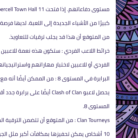
مستوى دفاعاتهم. إذا فتحت Supercell Town Hall 11 ، فمن المحتمل أن تجلب عددًا
كبيرًا من الأشياء الجديدة إلى اللعبة. لديها فر
من المتوقع أن هذا قد يجلب ترقيات للتعاويذ.
خرائط اللاعب الفردي : ستكون هذه نعمة للاعبين ا
الفردي أو للاعبين لاختبار مهاراتهم واستراتيجياته
البرابرة في المستوى 8 : من الممكن أيضًا أنه مع الترقية إلى Town Hall 10 ، قد
يحصل لاعبو Clash of Clan أيضًا على برابرة جدد أقوياء من المستوى 7 إلى
المستوى 8.
Clan Tourneys : من المتوقع أن تتضمن الترقية الجديدة بطولات 5 ضد 5 و 10 ضد
10 أشخاص يمكن تحفيزها بمكافآت أكبر مثل الجواهر والنهب.