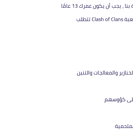
جب أن يكون عمرك 13 عامًا
خنازير والمعالجات والتنين
 على كؤوسهم
لملحمية