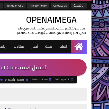
الرئيسية
Contact Us
Privacy Policy
Terms of Use
s
OPENAIMEGA
هى مدونة,تقدم محتوى ,تعليمي متميز,العاب فري فاير
ببجي ,اخبار رياضة, برامج,تطبيقات,شروحات, تقنية ,تصاميم
العاب
صحة
أخبار
مقالات
رياض
الرئيسية
تحميل لعبة Clash of Clans للأيفون والأندرويد وXAPK
27 مايو 2021
Abdulaziz Touny
الصفحة الرئيسية