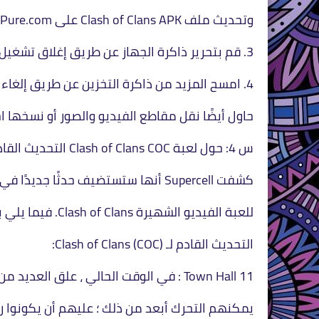
وتحديث ملف Clash of Clans APK على APKPure.com.
3. قم بتحرير ذاكرة الجهاز عن طريق إغلاق تشغيل تطبيقات الخلفية غير المستخدمة.
4. امسح المزيد من ذاكرة التخزين عن طريق إلغاء تثبيت التطبيقات التي لا تستخدمها.
حاول أيضًا نقل مقاطع الفيديو والصور أو نسخها احتياطيًا من جه
س 4: حول لعبة Clash of Clans COC التحديث القادم؟
كشفت Supercell أنها ستستضيف حدثًا جديدًا في 24 أكتوبر قد يجلب تحديثات رئيسية
للعبة الفيديو الشهيرة Clash of Clans. فيما يلي بعض الأشياء التي يشاع أنها جزء من
التحديث القادم لـ Clash of Clans (COC):
Town Hall 11 : في الوقت الحالي ، علق العديد من اللاعبين في Town Hall 10 ولا
يمكنهم التحرك أبعد من ذلك ؛ عليهم أن يكونوا 