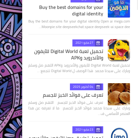
Buy the best domains for your
digital identity
Buy the best domains for your digital identity Open ai mega.com
Moonpie.site deepseekchat.space deepseek-ai.space dee…
27 مايو 2021
تحميل لعبة Digital World للآيفون
والأندرويد وAPK
تحميل لعبة Digital World للآيفون والأندرويد وAPK اللهم صل وسلم
وبارك على سيدنا محمد هذا الوصف ل Digital World تتجمع …
04 أكتوبر 2025
تعرف على فوائد الخبز للجسم
تعرف على فوائد الخبز للجسم اللهم صل وسلم
وبارك على سيدنا محمد فوائد الخبز للجسم: ما لا تعرفه عن هذا
العنصر الأساسي ف…
23 مايو 2021
تحميل تطبيق imo للآيفون والأندرويد