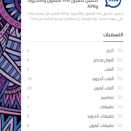
وAPK
تحميل تطبيق imo للآيفون والأندرويد وAPK اللهم صل وسلم وبارك
على سيدنا محمد هذا الوصف ل مكالمات فيديو مجانية من imo أ…
التسميات
أخبار
4
أقوال وحكم
5
ألعاب
5
ألعاب أندرويد
19
ألعاب أيفون
20
تصاميم
3
تطبيقات
1
تطبيقات أندرويد
6
تطبيقات أيفون
6