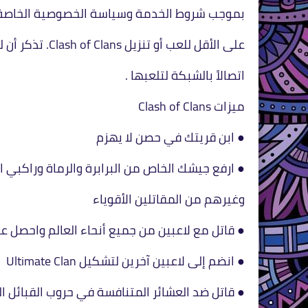
بموجب شروط الخدمة وسياسة الخصوصية الخاصة بنا ، ي
على الأقل للعب أو تنزيل Clash of Clans. تذكر أن لعبة Clash of Clans تتطلب
اتصالاً بالشبكة لتلعبها .
ميزات Clash of Clans
● ابن قريتك في حصن لا يهزم
● ارفع جيشك الخاص من البرابرة والرماة وراكبي ال
وغيرهم من المقاتلين الأقوياء
● قاتل مع لاعبين من جميع أنحاء العالم واحصل
● انضم إلى لاعبين آخرين لتشكيل Ultimate Clan
● قاتل ضد العشائر المتنافسة في حروب القبائل ا