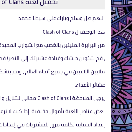
تحميل لعبة Clash of Clans للأيفون والأندرويد وXAPK
اللهم صل وسلم وبارك على سيدنا محمد
هذا الوصف ل Clash of Clans
من البرابرة المليئين بالغضب مع الشوارب المجيد
، قم بتكوين جيشك وقيادة عشيرتك إلى النصر! قم 
ملايين اللاعبين في جميع أنحاء العالم ، وقم بتش
عشائر الأعداء.
يرجى الملاحظة ! Clash of Clans مجاني للتنزيل واللعب ، ولكن يمكن أيضًا شراء
بعض عناصر اللعبة بأموال حقيقية. إذا كنت لا تر
إعداد الحماية بكلمة مرور للمشتريات في إعدادات تطبيق متجر lay