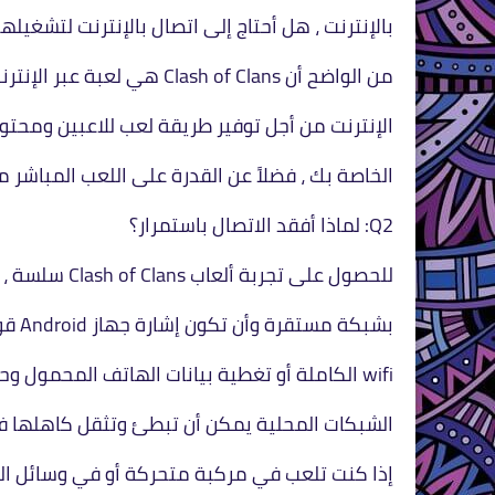
بالإنترنت ، هل أحتاج إلى اتصال بالإنترنت لتشغيلها
من الواضح أن Clash of Clans هي لعبة عبر الإنترنت ، وتتطلب الوصول إلى
الإنترنت من أجل توفير طريقة لعب للاعبين ومحتو
الخاصة بك ، فضلاً عن القدرة على اللعب المباشر مع ب
Q2: لماذا أفقد الاتصال باستمرار؟
للحصول على تجربة ألعاب Clash of Clans سلسة ، من المهم جدًا أن تكون متصلاً
بشبكة مستقرة وأن تكون إشارة جهاز Android قوية بدرجة كافية. لا تكفي أشرطة
wifi الكاملة أو تغطية بيانات الهاتف المحمول وحدها دائمًا لضمان اتصال قوي ، لأن
الشبكات المحلية يمكن أن تبطئ وتثقل كاهلها 
إذا كنت تلعب في مركبة متحركة أو في وسائل الن