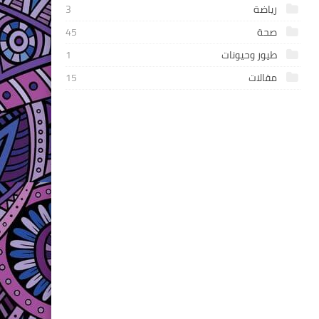
رياضة
3
صحة
45
طيور وحيونات
1
مقالات
15