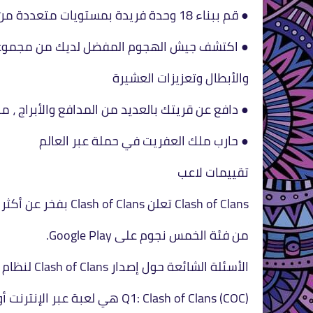
● قم ببناء 18 وحدة فريدة بمستويات متعددة من الترقيات
● اكتشف جيش الهجوم المفضل لديك من مجموعات 
والأبطال وتعزيزات العشيرة
● دافع عن قريتك بالعديد من المدافع والأبراج ، مدا
● حارب ملك العفريت في حملة عبر العالم
تقييمات لاعب
Clash of Clans تعلن Clash of Clans بفخر عن أكثر من خمسة ملايين تقييم
من فئة الخمس نجوم على Google Play.
الأسئلة الشائعة حول إصدار Clash of Clans لنظام Android:
Q1: Clash of Clans (COC) هي لعبة عبر الإنترنت أو لعبة غير متصلة