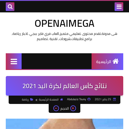
OPENAIMEGA
هى مدونة,تقدم محتوى ,تعليمي متميز,العاب فري فاير ببجي ,اخبار رياضة,
برامج,تطبيقات,شروحات, تقنية ,تصاميم
الرئيسية
نتائج كأس العالم لكرة اليد 2021
25 يناير 2021
Abdulaziz Touny
الصفحة الرئيسية
رياضة
الحجم